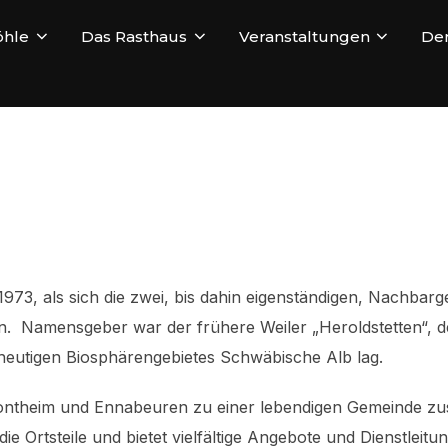
öhle
Das Rasthaus
Veranstaltungen
Der
 1973, als sich die zwei, bis dahin eigenständigen, Nachba
Namensgeber war der frühere Weiler „Heroldstetten“, de
eutigen Biosphärengebietes Schwäbische Alb lag.
e Sontheim und Ennabeuren zu einer lebendigen Gemeinde
e Ortsteile und bietet vielfältige Angebote und Dienstleit